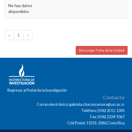
No hay datos
disponibles
«
1
»
Descargar Ficha de la Unidad
Regresar al Portal de la Investigación
Contacto
Correo electrónico: gabriela.chaconzamora@ucr.ac.cr
Teléfono: (506) 2511-1341
Fax: (506) 2224-9367
Cód.Postal: 11501-2060,Costa Rica