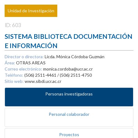
Unidad de Investigación
ID: 603
SISTEMA BIBLIOTECA DOCUMENTACIÓN
E INFORMACIÓN
Director o directora:
Licda. Mónica Córdoba Guzmán
Área:
OTRAS AREAS
Correo electrónico:
monica.cordoba@ucr.ac.cr
Teléfono:
(506) 2511-4461 / (506) 2511-4750
Sitio web:
www.sibdi.ucr.ac.cr
Personas investigadoras
Personal colaborador
Proyectos