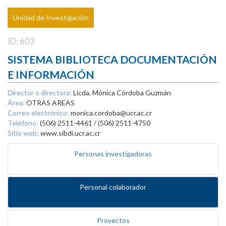
Unidad de Investigación
ID: 603
SISTEMA BIBLIOTECA DOCUMENTACIÓN
E INFORMACIÓN
Director o directora:
Licda. Mónica Córdoba Guzmán
Área:
OTRAS AREAS
Correo electrónico:
monica.cordoba@ucr.ac.cr
Teléfono:
(506) 2511-4461 / (506) 2511-4750
Sitio web:
www.sibdi.ucr.ac.cr
Personas investigadoras
Personal colaborador
Proyectos