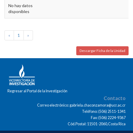
No hay datos
disponibles
«
1
»
Descargar Ficha de la Unidad
Regresar al Portal de la Investigación
Contacto
Correo electrónico: gabriela.chaconzamora@ucr.ac.cr
Teléfono: (506) 2511-1341
Fax: (506) 2224-9367
Cód.Postal: 11501-2060,Costa Rica