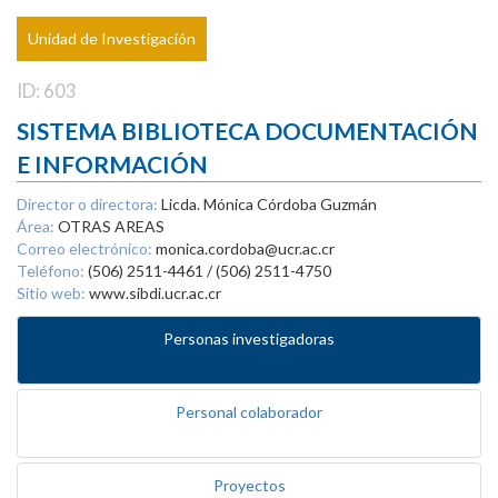
Unidad de Investigación
ID: 603
SISTEMA BIBLIOTECA DOCUMENTACIÓN
E INFORMACIÓN
Director o directora:
Licda. Mónica Córdoba Guzmán
Área:
OTRAS AREAS
Correo electrónico:
monica.cordoba@ucr.ac.cr
Teléfono:
(506) 2511-4461 / (506) 2511-4750
Sitio web:
www.sibdi.ucr.ac.cr
Personas investigadoras
Personal colaborador
Proyectos