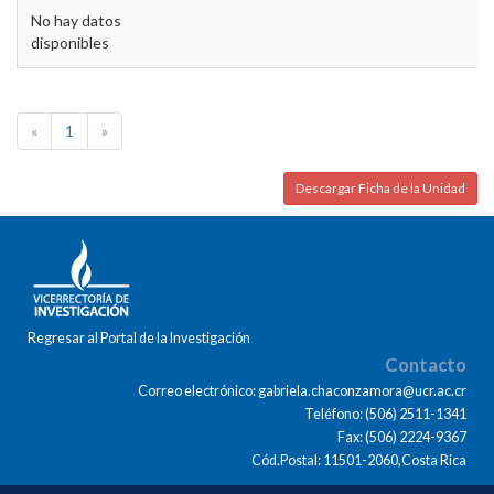
No hay datos
disponibles
«
1
»
Descargar Ficha de la Unidad
Regresar al Portal de la Investigación
Contacto
Correo electrónico: gabriela.chaconzamora@ucr.ac.cr
Teléfono: (506) 2511-1341
Fax: (506) 2224-9367
Cód.Postal: 11501-2060,Costa Rica