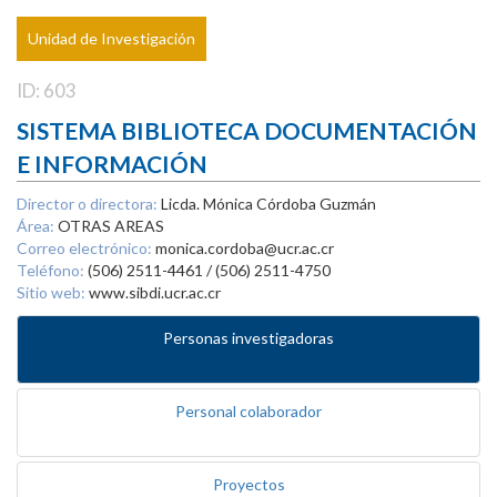
Unidad de Investigación
ID: 603
SISTEMA BIBLIOTECA DOCUMENTACIÓN
E INFORMACIÓN
Director o directora:
Licda. Mónica Córdoba Guzmán
Área:
OTRAS AREAS
Correo electrónico:
monica.cordoba@ucr.ac.cr
Teléfono:
(506) 2511-4461 / (506) 2511-4750
Sitio web:
www.sibdi.ucr.ac.cr
Personas investigadoras
Personal colaborador
Proyectos