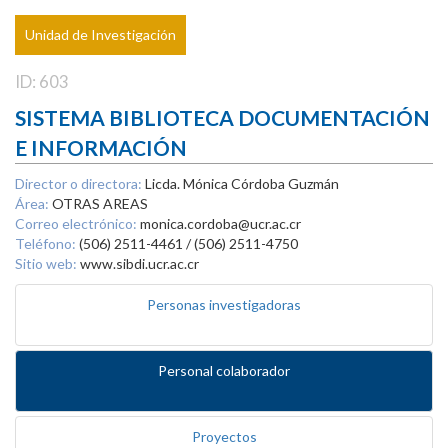
Unidad de Investigación
ID: 603
SISTEMA BIBLIOTECA DOCUMENTACIÓN
E INFORMACIÓN
Director o directora:
Licda. Mónica Córdoba Guzmán
Área:
OTRAS AREAS
Correo electrónico:
monica.cordoba@ucr.ac.cr
Teléfono:
(506) 2511-4461 / (506) 2511-4750
Sitio web:
www.sibdi.ucr.ac.cr
Personas investigadoras
Personal colaborador
Proyectos