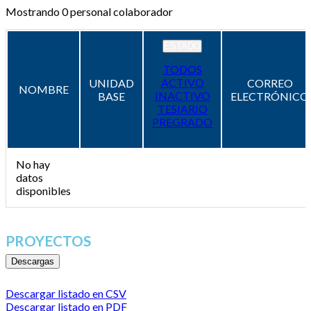
Mostrando
0
personal colaborador
ESTADO
TODOS
ACTIVO
UNIDAD
CORREO
NOMBRE
INACTIVO
BASE
ELECTRÓNICO
TESIARIO
PREGRADO
No hay
datos
disponibles
PROYECTOS
Descargas
Descargar listado en CSV
Descargar listado en PDF