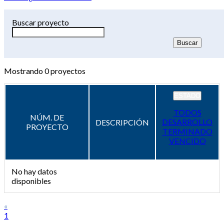
Buscar proyecto
Mostrando
0
proyectos
ESTADO
TODOS
NÚM. DE
DESARROLLO
DESCRIPCIÓN
PROYECTO
TERMINADO
VENCIDO
No hay datos
disponibles
«
1