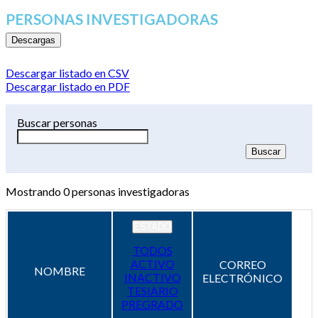
PERSONAS INVESTIGADORAS
Descargas
Descargar listado en CSV
Descargar listado en PDF
Buscar personas
Mostrando
0
personas investigadoras
ESTADO
TODOS
ACTIVO
CORREO
NOMBRE
INACTIVO
ELECTRÓNICO
TESIARIO
PREGRADO