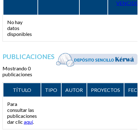
VENCIDO
No hay
datos
disponibles
PUBLICACIONES
Mostrando 0
publicaciones
TÍTULO
TIPO
AUTOR
PROYECTOS
FEC
Para
consultar las
publicaciones
dar clic
aquí
.