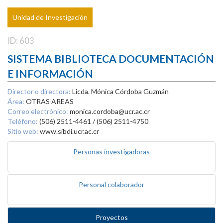
Unidad de Investigación
ID: 603
SISTEMA BIBLIOTECA DOCUMENTACIÓN
E INFORMACIÓN
Director o directora:
Licda. Mónica Córdoba Guzmán
Área:
OTRAS AREAS
Correo electrónico:
monica.cordoba@ucr.ac.cr
Teléfono:
(506) 2511-4461 / (506) 2511-4750
Sitio web:
www.sibdi.ucr.ac.cr
Personas investigadoras
Personal colaborador
Proyectos