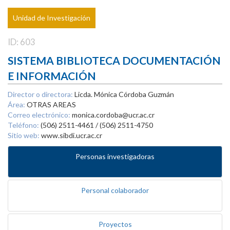
Unidad de Investigación
ID: 603
SISTEMA BIBLIOTECA DOCUMENTACIÓN
E INFORMACIÓN
Director o directora:
Licda. Mónica Córdoba Guzmán
Área:
OTRAS AREAS
Correo electrónico:
monica.cordoba@ucr.ac.cr
Teléfono:
(506) 2511-4461 / (506) 2511-4750
Sitio web:
www.sibdi.ucr.ac.cr
Personas investigadoras
Personal colaborador
Proyectos