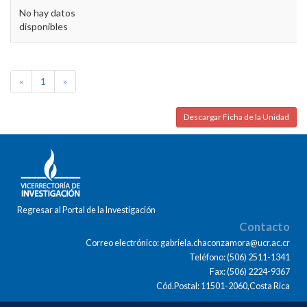
No hay datos
disponibles
«
1
»
Descargar Ficha de la Unidad
Regresar al Portal de la Investigación
Contacto
Correo electrónico: gabriela.chaconzamora@ucr.ac.cr
Teléfono: (506) 2511-1341
Fax: (506) 2224-9367
Cód.Postal: 11501-2060,Costa Rica