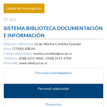
Unidad de Investigación
ID: 603
SISTEMA BIBLIOTECA DOCUMENTACIÓN
E INFORMACIÓN
Director o directora:
Licda. Mónica Córdoba Guzmán
Área:
OTRAS AREAS
Correo electrónico:
monica.cordoba@ucr.ac.cr
Teléfono:
(506) 2511-4461 / (506) 2511-4750
Sitio web:
www.sibdi.ucr.ac.cr
Personas investigadoras
Personal colaborador
Proyectos