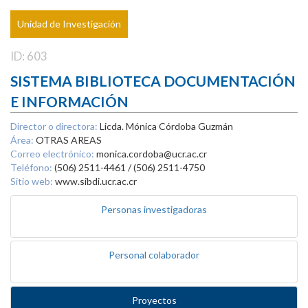
Unidad de Investigación
ID: 603
SISTEMA BIBLIOTECA DOCUMENTACIÓN
E INFORMACIÓN
Director o directora:
Licda. Mónica Córdoba Guzmán
Área:
OTRAS AREAS
Correo electrónico:
monica.cordoba@ucr.ac.cr
Teléfono:
(506) 2511-4461 / (506) 2511-4750
Sitio web:
www.sibdi.ucr.ac.cr
Personas investigadoras
Personal colaborador
Proyectos