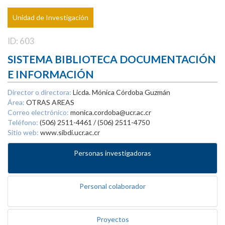
Unidad de Investigación
ID: 603
SISTEMA BIBLIOTECA DOCUMENTACIÓN
E INFORMACIÓN
Director o directora:
Licda. Mónica Córdoba Guzmán
Área:
OTRAS AREAS
Correo electrónico:
monica.cordoba@ucr.ac.cr
Teléfono:
(506) 2511-4461 / (506) 2511-4750
Sitio web:
www.sibdi.ucr.ac.cr
Personas investigadoras
Personal colaborador
Proyectos