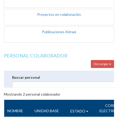
Proyectos en colaboración
Publicaciones Kérwá
PERSONAL COLABORADOR
Descargas
Buscar personal
Mostrando
2
personal colaborador
CORR
NOMBRE
UNIDAD BASE
ELECTRÓ
ESTADO