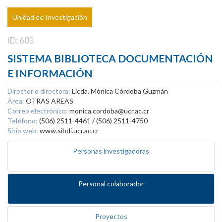
Unidad de Investigación
ID: 603
SISTEMA BIBLIOTECA DOCUMENTACIÓN
E INFORMACIÓN
Director o directora:
Licda. Mónica Córdoba Guzmán
Área:
OTRAS AREAS
Correo electrónico:
monica.cordoba@ucr.ac.cr
Teléfono:
(506) 2511-4461 / (506) 2511-4750
Sitio web:
www.sibdi.ucr.ac.cr
Personas investigadoras
Personal colaborador
Proyectos