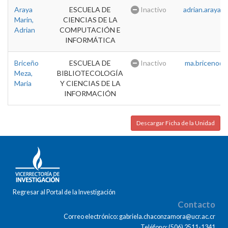
Araya
ESCUELA DE
Inactivo
adrian.araya@u
Marin,
CIENCIAS DE LA
Adrian
COMPUTACIÓN E
INFORMÁTICA
Briceño
ESCUELA DE
Inactivo
ma.briceno@u
Meza,
BIBLIOTECOLOGÍA
Maria
Y CIENCIAS DE LA
INFORMACIÓN
Descargar Ficha de la Unidad
Regresar al Portal de la Investigación
Contacto
Correo electrónico: gabriela.chaconzamora@ucr.ac.cr
Teléfono: (506) 2511-1341