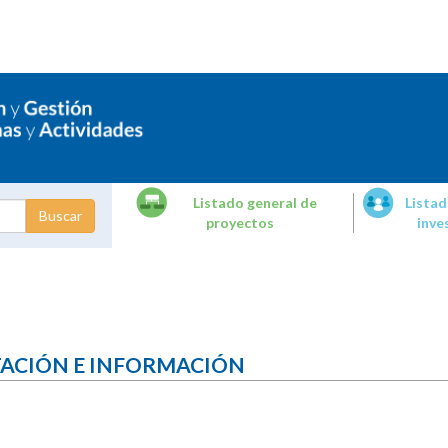
Listado general de
Listad
proyectos
inve
dades de
tigación
TACIÓN E INFORMACIÓN