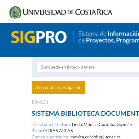
Investigador
Uni
Proyecto
Unidad de Investigación
inves
ID: 603
SISTEMA BIBLIOTECA DOCUMEN
Director o directora:
Licda. Mónica Córdoba Guzmán
Área:
OTRAS AREAS
Correo electrónico:
monica.cordoba@ucr.ac.cr