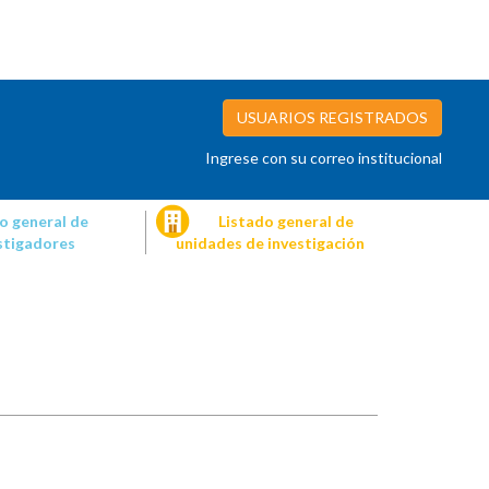
USUARIOS REGISTRADOS
Ingrese con su correo institucional
o general de
Listado general de
stigadores
unidades de investigación