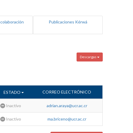
 colaboración
Publicaciones Kérwá
Descargas
CORREO ELECTRÓNICO
ESTADO
Inactivo
adrian.araya@ucr.ac.cr
Inactivo
ma.briceno@ucr.ac.cr