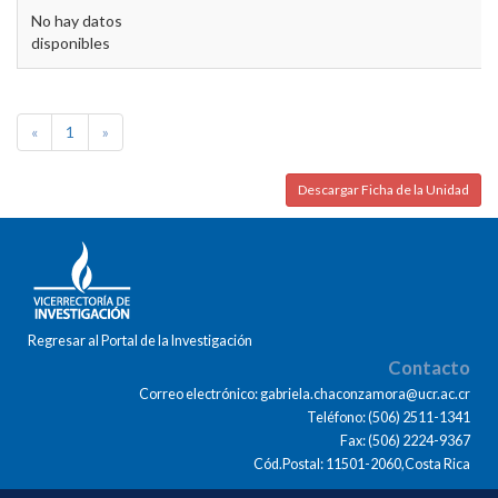
No hay datos
disponibles
«
1
»
Descargar Ficha de la Unidad
Regresar al Portal de la Investigación
Contacto
Correo electrónico: gabriela.chaconzamora@ucr.ac.cr
Teléfono: (506) 2511-1341
Fax: (506) 2224-9367
Cód.Postal: 11501-2060,Costa Rica