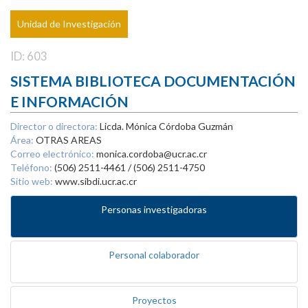
Unidad de Investigación
ID: 603
SISTEMA BIBLIOTECA DOCUMENTACIÓN
E INFORMACIÓN
Director o directora:
Licda. Mónica Córdoba Guzmán
Área:
OTRAS AREAS
Correo electrónico:
monica.cordoba@ucr.ac.cr
Teléfono:
(506) 2511-4461 / (506) 2511-4750
Sitio web:
www.sibdi.ucr.ac.cr
Personas investigadoras
Personal colaborador
Proyectos