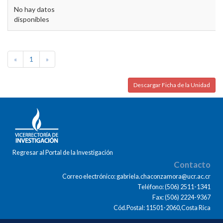
No hay datos
disponibles
«
1
»
Descargar Ficha de la Unidad
Regresar al Portal de la Investigación
Contacto
Correo electrónico: gabriela.chaconzamora@ucr.ac.cr
Teléfono: (506) 2511-1341
Fax: (506) 2224-9367
Cód.Postal: 11501-2060,Costa Rica