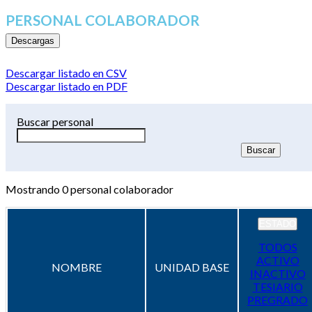
PERSONAL COLABORADOR
Descargas
Descargar listado en CSV
Descargar listado en PDF
Buscar personal
Mostrando
0
personal colaborador
ESTADO
TODOS
ACTIVO
NOMBRE
UNIDAD BASE
INACTIVO
TESIARIO
PREGRADO