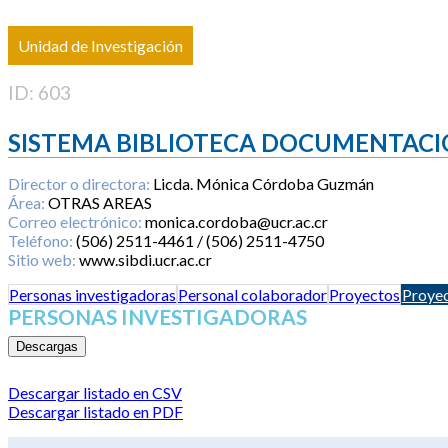
Unidad de Investigación
ID: 603
SISTEMA BIBLIOTECA DOCUMENTACI
Director o directora:
Licda. Mónica Córdoba Guzmán
Área:
OTRAS AREAS
Correo electrónico:
monica.cordoba@ucr.ac.cr
Teléfono:
(506) 2511-4461 / (506) 2511-4750
Sitio web:
www.sibdi.ucr.ac.cr
Personas investigadoras
Personal colaborador
Proyectos
Proyec
PERSONAS INVESTIGADORAS
Descargas
Descargar listado en CSV
Descargar listado en PDF