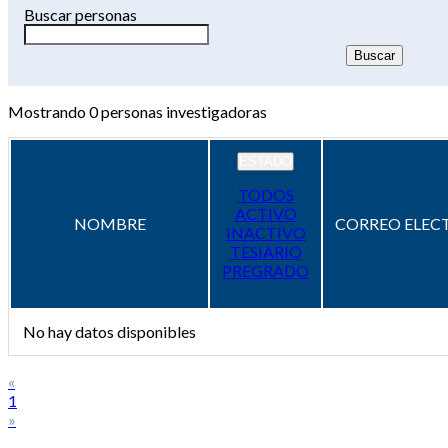
Buscar personas
Mostrando
0
personas investigadoras
ESTADO
TODOS
ACTIVO
NOMBRE
CORREO ELEC
INACTIVO
TESIARIO
PREGRADO
No hay datos disponibles
«
1
»