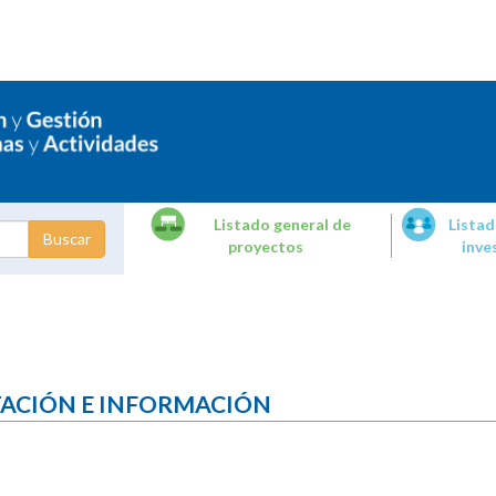
Listado general de
Listad
proyectos
inve
dades de
tigación
TACIÓN E INFORMACIÓN