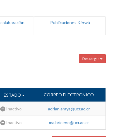
 colaboración
Publicaciones Kérwá
Descargas
CORREO ELECTRÓNICO
ESTADO
Inactivo
adrian.araya@ucr.ac.cr
Inactivo
ma.briceno@ucr.ac.cr