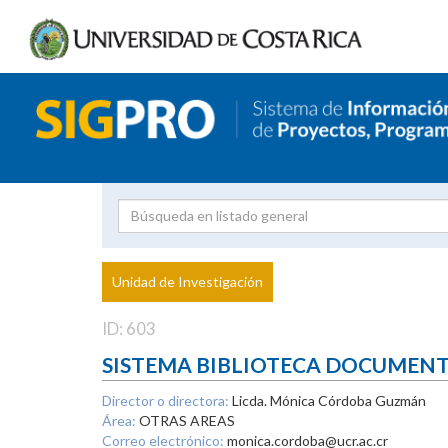
Investigador
Uni
Proyecto
Unidad de Investigación
inves
ID: 603
SISTEMA BIBLIOTECA DOCUMEN
Director o directora:
Licda. Mónica Córdoba Guzmán
Área:
OTRAS AREAS
Correo electrónico:
monica.cordoba@ucr.ac.cr