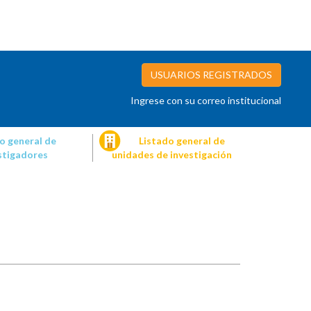
USUARIOS REGISTRADOS
Ingrese con su correo institucional
o general de
Listado general de
stigadores
unidades de investigación