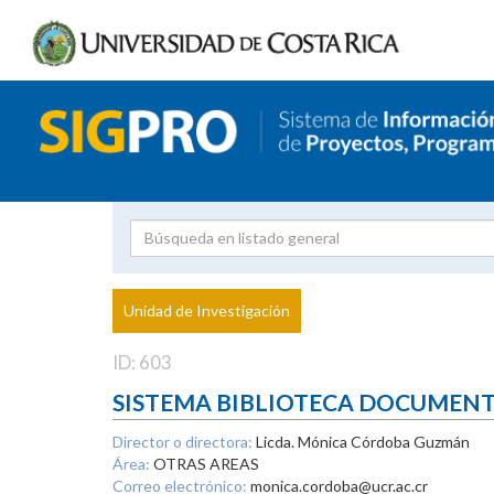
Investigador
Uni
Proyecto
Unidad de Investigación
inves
ID: 603
SISTEMA BIBLIOTECA DOCUMEN
Director o directora:
Licda. Mónica Córdoba Guzmán
Área:
OTRAS AREAS
Correo electrónico:
monica.cordoba@ucr.ac.cr