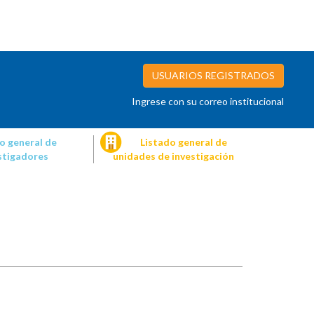
USUARIOS REGISTRADOS
Ingrese con su correo institucional
o general de
Listado general de
stigadores
unidades de investigación