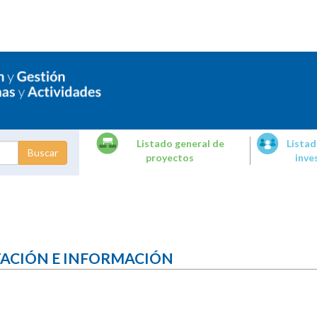
Listado general de
Listad
proyectos
inve
dades de
tigación
TACIÓN E INFORMACIÓN