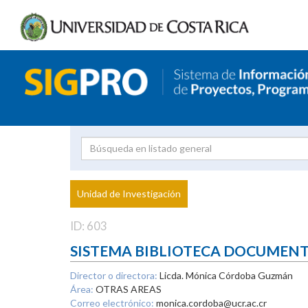
Investigador
Uni
Proyecto
Unidad de Investigación
inves
ID: 603
SISTEMA BIBLIOTECA DOCUMEN
Director o directora:
Licda. Mónica Córdoba Guzmán
Área:
OTRAS AREAS
Correo electrónico:
monica.cordoba@ucr.ac.cr