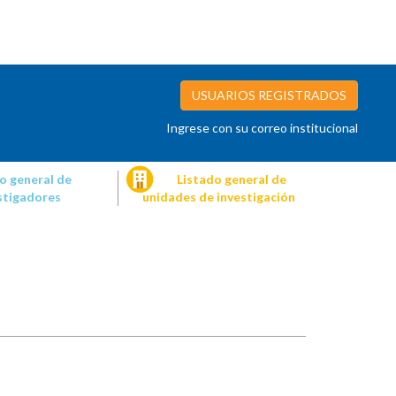
USUARIOS REGISTRADOS
Ingrese con su correo institucional
o general de
Listado general de
stigadores
unidades de investigación