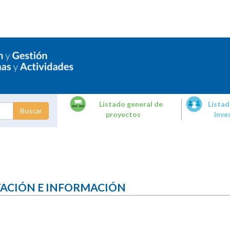
Listado general de
Listad
proyectos
inve
dades de
tigación
TACIÓN E INFORMACIÓN