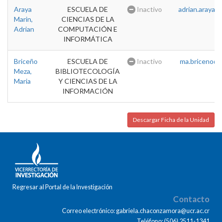
Araya
ESCUELA DE
Inactivo
adrian.araya@u
Marin,
CIENCIAS DE LA
Adrian
COMPUTACIÓN E
INFORMÁTICA
Briceño
ESCUELA DE
Inactivo
ma.briceno@u
Meza,
BIBLIOTECOLOGÍA
Maria
Y CIENCIAS DE LA
INFORMACIÓN
Descargar Ficha de la Unidad
Regresar al Portal de la Investigación
Contacto
Correo electrónico: gabriela.chaconzamora@ucr.ac.cr
Teléfono: (506) 2511-1341