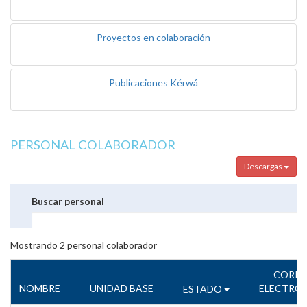
Proyectos en colaboración
Publicaciones Kérwá
PERSONAL COLABORADOR
Descargas
Buscar personal
Mostrando
2
personal colaborador
CORR
NOMBRE
UNIDAD BASE
ELECTRÓ
ESTADO