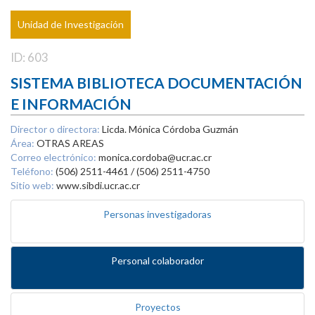
Unidad de Investigación
ID: 603
SISTEMA BIBLIOTECA DOCUMENTACIÓN
E INFORMACIÓN
Director o directora:
Licda. Mónica Córdoba Guzmán
Área:
OTRAS AREAS
Correo electrónico:
monica.cordoba@ucr.ac.cr
Teléfono:
(506) 2511-4461 / (506) 2511-4750
Sitio web:
www.sibdi.ucr.ac.cr
Personas investigadoras
Personal colaborador
Proyectos