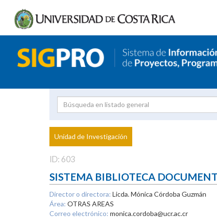
Investigador
Uni
Proyecto
Unidad de Investigación
inves
ID: 603
SISTEMA BIBLIOTECA DOCUMEN
Director o directora:
Licda. Mónica Córdoba Guzmán
Área:
OTRAS AREAS
Correo electrónico:
monica.cordoba@ucr.ac.cr