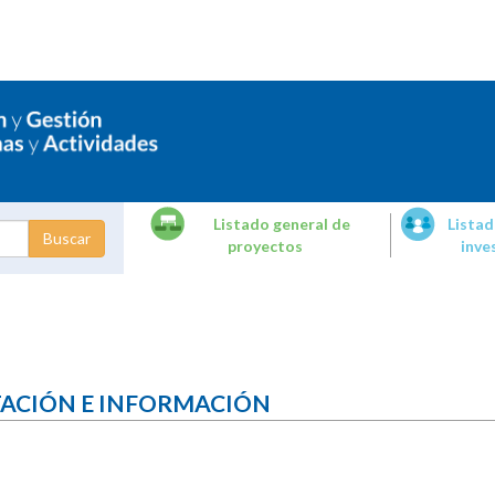
Listado general de
Listad
proyectos
inve
dades de
tigación
TACIÓN E INFORMACIÓN