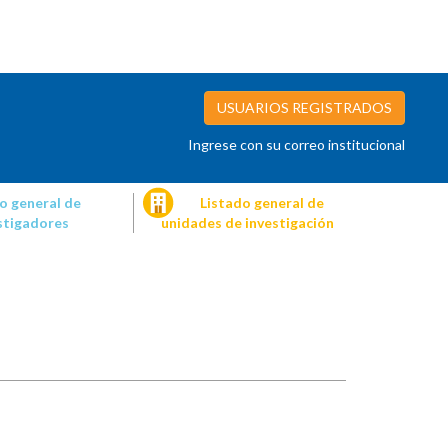
USUARIOS REGISTRADOS
Ingrese con su correo institucional
o general de
Listado general de
stigadores
unidades de investigación