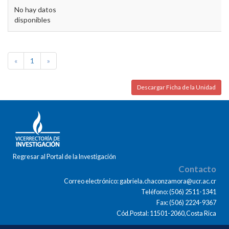
No hay datos
disponibles
«
1
»
Descargar Ficha de la Unidad
Regresar al Portal de la Investigación
Contacto
Correo electrónico: gabriela.chaconzamora@ucr.ac.cr
Teléfono: (506) 2511-1341
Fax: (506) 2224-9367
Cód.Postal: 11501-2060,Costa Rica