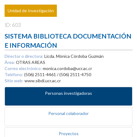
Unidad de Investigación
ID: 603
SISTEMA BIBLIOTECA DOCUMENTACIÓN
E INFORMACIÓN
Director o directora:
Licda. Mónica Córdoba Guzmán
Área:
OTRAS AREAS
Correo electrónico:
monica.cordoba@ucr.ac.cr
Teléfono:
(506) 2511-4461 / (506) 2511-4750
Sitio web:
www.sibdi.ucr.ac.cr
Personas investigadoras
Personal colaborador
Proyectos