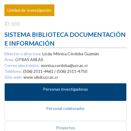
Unidad de Investigación
ID: 603
SISTEMA BIBLIOTECA DOCUMENTACIÓN
E INFORMACIÓN
Director o directora:
Licda. Mónica Córdoba Guzmán
Área:
OTRAS AREAS
Correo electrónico:
monica.cordoba@ucr.ac.cr
Teléfono:
(506) 2511-4461 / (506) 2511-4750
Sitio web:
www.sibdi.ucr.ac.cr
Personas investigadoras
Personal colaborador
Proyectos