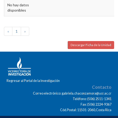
No hay datos
disponibles
«
1
»
Descargar Ficha de la Unidad
Regresar al Portal de la Investigación
Contacto
Correo electrónico: gabriela.chaconzamora@ucr.ac.cr
Teléfono: (506) 2511-1341
Fax: (506) 2224-9367
Cód.Postal: 11501-2060,Costa Rica