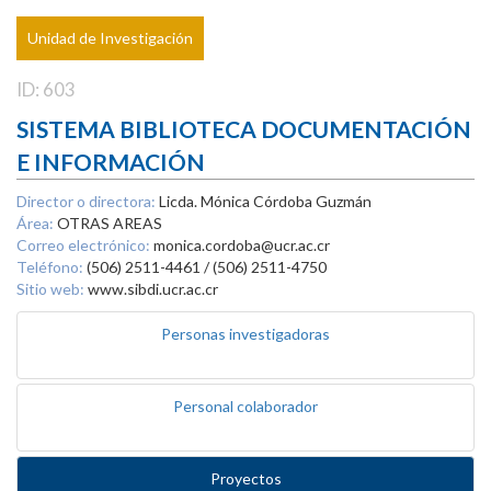
Unidad de Investigación
ID: 603
SISTEMA BIBLIOTECA DOCUMENTACIÓN
E INFORMACIÓN
Director o directora:
Licda. Mónica Córdoba Guzmán
Área:
OTRAS AREAS
Correo electrónico:
monica.cordoba@ucr.ac.cr
Teléfono:
(506) 2511-4461 / (506) 2511-4750
Sitio web:
www.sibdi.ucr.ac.cr
Personas investigadoras
Personal colaborador
Proyectos