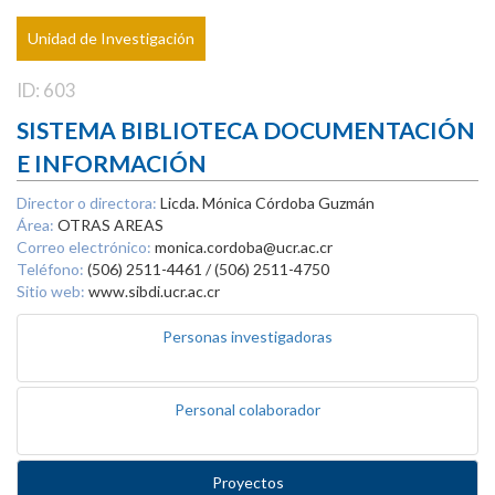
Unidad de Investigación
ID: 603
SISTEMA BIBLIOTECA DOCUMENTACIÓN
E INFORMACIÓN
Director o directora:
Licda. Mónica Córdoba Guzmán
Área:
OTRAS AREAS
Correo electrónico:
monica.cordoba@ucr.ac.cr
Teléfono:
(506) 2511-4461 / (506) 2511-4750
Sitio web:
www.sibdi.ucr.ac.cr
Personas investigadoras
Personal colaborador
Proyectos