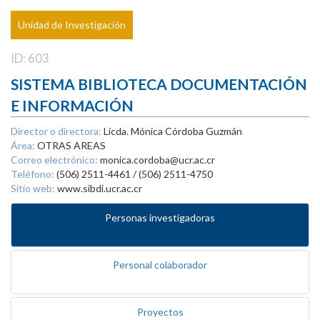
Unidad de Investigación
ID: 603
SISTEMA BIBLIOTECA DOCUMENTACIÓN
E INFORMACIÓN
Director o directora:
Licda. Mónica Córdoba Guzmán
Área:
OTRAS AREAS
Correo electrónico:
monica.cordoba@ucr.ac.cr
Teléfono:
(506) 2511-4461 / (506) 2511-4750
Sitio web:
www.sibdi.ucr.ac.cr
Personas investigadoras
Personal colaborador
Proyectos