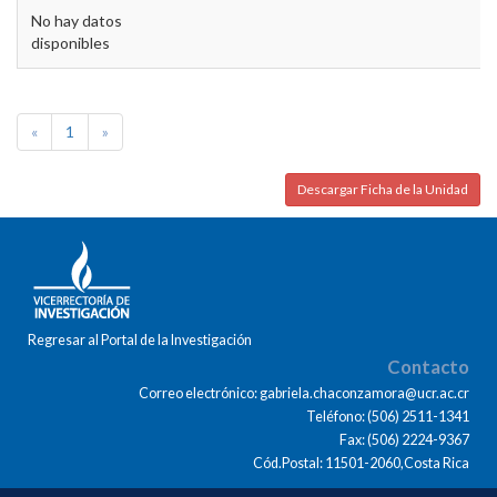
No hay datos
disponibles
«
1
»
Descargar Ficha de la Unidad
Regresar al Portal de la Investigación
Contacto
Correo electrónico: gabriela.chaconzamora@ucr.ac.cr
Teléfono: (506) 2511-1341
Fax: (506) 2224-9367
Cód.Postal: 11501-2060,Costa Rica