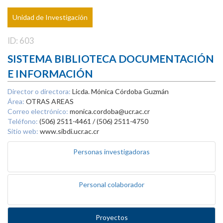
Unidad de Investigación
ID: 603
SISTEMA BIBLIOTECA DOCUMENTACIÓN
E INFORMACIÓN
Director o directora:
Licda. Mónica Córdoba Guzmán
Área:
OTRAS AREAS
Correo electrónico:
monica.cordoba@ucr.ac.cr
Teléfono:
(506) 2511-4461 / (506) 2511-4750
Sitio web:
www.sibdi.ucr.ac.cr
Personas investigadoras
Personal colaborador
Proyectos