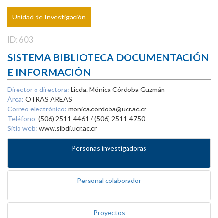
Unidad de Investigación
ID: 603
SISTEMA BIBLIOTECA DOCUMENTACIÓN
E INFORMACIÓN
Director o directora:
Licda. Mónica Córdoba Guzmán
Área:
OTRAS AREAS
Correo electrónico:
monica.cordoba@ucr.ac.cr
Teléfono:
(506) 2511-4461 / (506) 2511-4750
Sitio web:
www.sibdi.ucr.ac.cr
Personas investigadoras
Personal colaborador
Proyectos