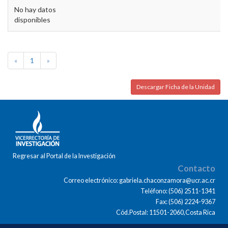
No hay datos
disponibles
«
1
»
Descargar Ficha de la Unidad
Regresar al Portal de la Investigación
Contacto
Correo electrónico: gabriela.chaconzamora@ucr.ac.cr
Teléfono: (506) 2511-1341
Fax: (506) 2224-9367
Cód.Postal: 11501-2060,Costa Rica