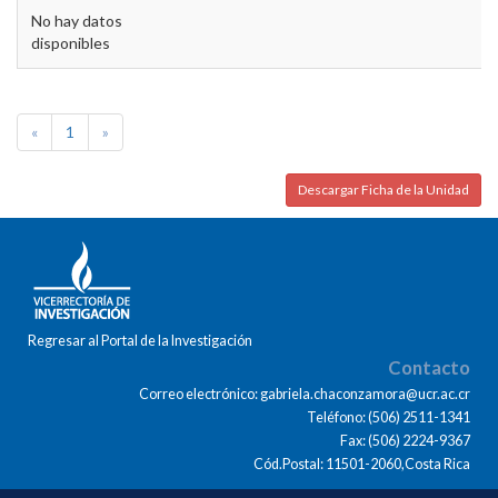
No hay datos
disponibles
«
1
»
Descargar Ficha de la Unidad
Regresar al Portal de la Investigación
Contacto
Correo electrónico: gabriela.chaconzamora@ucr.ac.cr
Teléfono: (506) 2511-1341
Fax: (506) 2224-9367
Cód.Postal: 11501-2060,Costa Rica