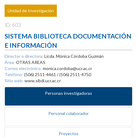
Unidad de Investigación
ID: 603
SISTEMA BIBLIOTECA DOCUMENTACIÓN
E INFORMACIÓN
Director o directora:
Licda. Mónica Córdoba Guzmán
Área:
OTRAS AREAS
Correo electrónico:
monica.cordoba@ucr.ac.cr
Teléfono:
(506) 2511-4461 / (506) 2511-4750
Sitio web:
www.sibdi.ucr.ac.cr
Personas investigadoras
Personal colaborador
Proyectos