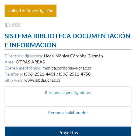
Unidad de Investigación
ID: 603
SISTEMA BIBLIOTECA DOCUMENTACIÓN
E INFORMACIÓN
Director o directora:
Licda. Mónica Córdoba Guzmán
Área:
OTRAS AREAS
Correo electrónico:
monica.cordoba@ucr.ac.cr
Teléfono:
(506) 2511-4461 / (506) 2511-4750
Sitio web:
www.sibdi.ucr.ac.cr
Personas investigadoras
Personal colaborador
Proyectos