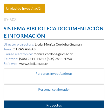
Unidad de Investigación
ID: 603
SISTEMA BIBLIOTECA DOCUMENTACIÓN
E INFORMACIÓN
Director o directora:
Licda. Mónica Córdoba Guzmán
Área:
OTRAS AREAS
Correo electrónico:
monica.cordoba@ucr.ac.cr
Teléfono:
(506) 2511-4461 / (506) 2511-4750
Sitio web:
www.sibdi.ucr.ac.cr
Personas investigadoras
Personal colaborador
Proyectos