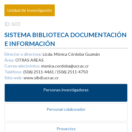
Unidad de Investigación
ID: 603
SISTEMA BIBLIOTECA DOCUMENTACIÓN
E INFORMACIÓN
Director o directora:
Licda. Mónica Córdoba Guzmán
Área:
OTRAS AREAS
Correo electrónico:
monica.cordoba@ucr.ac.cr
Teléfono:
(506) 2511-4461 / (506) 2511-4750
Sitio web:
www.sibdi.ucr.ac.cr
Personas investigadoras
Personal colaborador
Proyectos