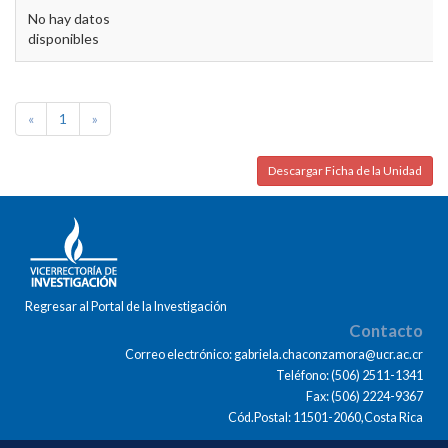
No hay datos
disponibles
«
1
»
Descargar Ficha de la Unidad
Regresar al Portal de la Investigación
Contacto
Correo electrónico: gabriela.chaconzamora@ucr.ac.cr
Teléfono: (506) 2511-1341
Fax: (506) 2224-9367
Cód.Postal: 11501-2060,Costa Rica