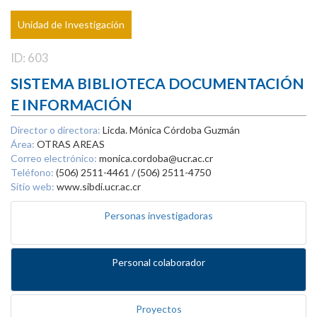
Unidad de Investigación
ID: 603
SISTEMA BIBLIOTECA DOCUMENTACIÓN
E INFORMACIÓN
Director o directora:
Licda. Mónica Córdoba Guzmán
Área:
OTRAS AREAS
Correo electrónico:
monica.cordoba@ucr.ac.cr
Teléfono:
(506) 2511-4461 / (506) 2511-4750
Sitio web:
www.sibdi.ucr.ac.cr
Personas investigadoras
Personal colaborador
Proyectos