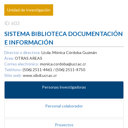
Unidad de Investigación
ID: 603
SISTEMA BIBLIOTECA DOCUMENTACIÓN
E INFORMACIÓN
Director o directora:
Licda. Mónica Córdoba Guzmán
Área:
OTRAS AREAS
Correo electrónico:
monica.cordoba@ucr.ac.cr
Teléfono:
(506) 2511-4461 / (506) 2511-4750
Sitio web:
www.sibdi.ucr.ac.cr
Personas investigadoras
Personal colaborador
Proyectos