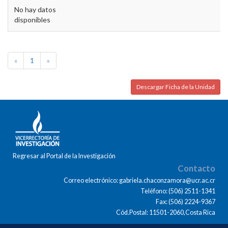
No hay datos
disponibles
«
1
»
Descargar Ficha de la Unidad
Regresar al Portal de la Investigación
Contacto
Correo electrónico: gabriela.chaconzamora@ucr.ac.cr
Teléfono: (506) 2511-1341
Fax: (506) 2224-9367
Cód.Postal: 11501-2060,Costa Rica