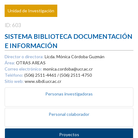
Unidad de Investigación
ID: 603
SISTEMA BIBLIOTECA DOCUMENTACIÓN
E INFORMACIÓN
Director o directora:
Licda. Mónica Córdoba Guzmán
Área:
OTRAS AREAS
Correo electrónico:
monica.cordoba@ucr.ac.cr
Teléfono:
(506) 2511-4461 / (506) 2511-4750
Sitio web:
www.sibdi.ucr.ac.cr
Personas investigadoras
Personal colaborador
Proyectos