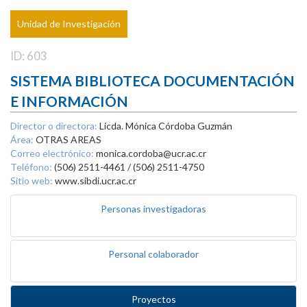
Unidad de Investigación
ID: 603
SISTEMA BIBLIOTECA DOCUMENTACIÓN
E INFORMACIÓN
Director o directora:
Licda. Mónica Córdoba Guzmán
Área:
OTRAS AREAS
Correo electrónico:
monica.cordoba@ucr.ac.cr
Teléfono:
(506) 2511-4461 / (506) 2511-4750
Sitio web:
www.sibdi.ucr.ac.cr
Personas investigadoras
Personal colaborador
Proyectos