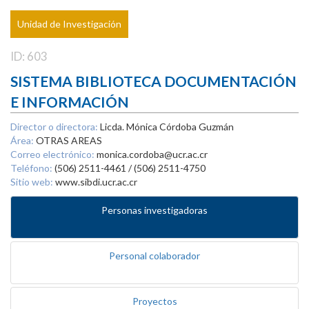
Unidad de Investigación
ID: 603
SISTEMA BIBLIOTECA DOCUMENTACIÓN
E INFORMACIÓN
Director o directora:
Licda. Mónica Córdoba Guzmán
Área:
OTRAS AREAS
Correo electrónico:
monica.cordoba@ucr.ac.cr
Teléfono:
(506) 2511-4461 / (506) 2511-4750
Sitio web:
www.sibdi.ucr.ac.cr
Personas investigadoras
Personal colaborador
Proyectos