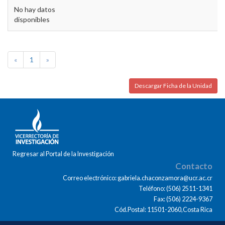
No hay datos
disponibles
«
1
»
Descargar Ficha de la Unidad
Regresar al Portal de la Investigación
Contacto
Correo electrónico: gabriela.chaconzamora@ucr.ac.cr
Teléfono: (506) 2511-1341
Fax: (506) 2224-9367
Cód.Postal: 11501-2060,Costa Rica