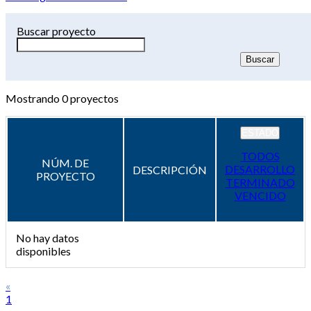
Buscar proyecto
Mostrando
0
proyectos
ESTADO
TODOS
NÚM. DE
DESARROLLO
DESCRIPCIÓN
PROYECTO
TERMINADO
VENCIDO
No hay datos
disponibles
«
1