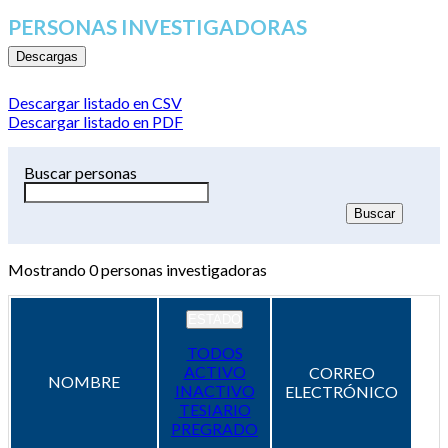
PERSONAS INVESTIGADORAS
Descargas
Descargar listado en CSV
Descargar listado en PDF
Buscar personas
Mostrando
0
personas investigadoras
ESTADO
TODOS
ACTIVO
CORREO
NOMBRE
INACTIVO
ELECTRÓNICO
TESIARIO
PREGRADO