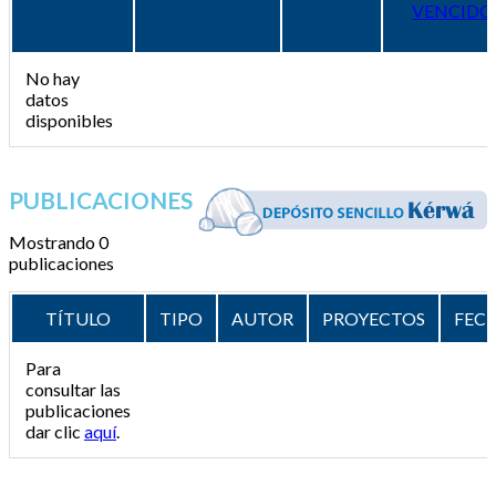
VENCIDO
No hay
datos
disponibles
PUBLICACIONES
Mostrando 0
publicaciones
TÍTULO
TIPO
AUTOR
PROYECTOS
FEC
Para
consultar las
publicaciones
dar clic
aquí
.