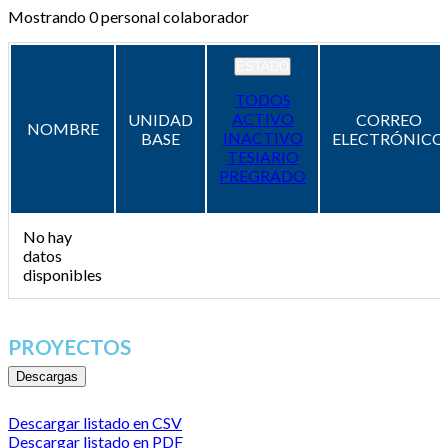
Mostrando
0
personal colaborador
ESTADO
TODOS
ACTIVO
UNIDAD
CORREO
NOMBRE
INACTIVO
BASE
ELECTRÓNICO
TESIARIO
PREGRADO
No hay
datos
disponibles
PROYECTOS
Descargas
Descargar listado en CSV
Descargar listado en PDF