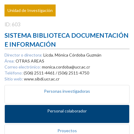
Unidad de Investigación
ID: 603
SISTEMA BIBLIOTECA DOCUMENTACIÓN
E INFORMACIÓN
Director o directora:
Licda. Mónica Córdoba Guzmán
Área:
OTRAS AREAS
Correo electrónico:
monica.cordoba@ucr.ac.cr
Teléfono:
(506) 2511-4461 / (506) 2511-4750
Sitio web:
www.sibdi.ucr.ac.cr
Personas investigadoras
Personal colaborador
Proyectos