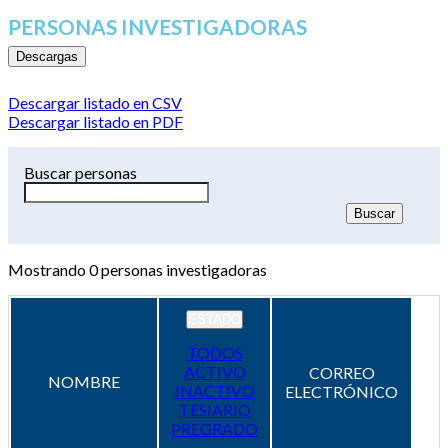
PERSONAS INVESTIGADORAS
Descargas
Descargar listado en CSV
Descargar listado en PDF
Buscar personas
Mostrando
0
personas investigadoras
ESTADO
TODOS
ACTIVO
CORREO
NOMBRE
INACTIVO
ELECTRÓNICO
TESIARIO
PREGRADO