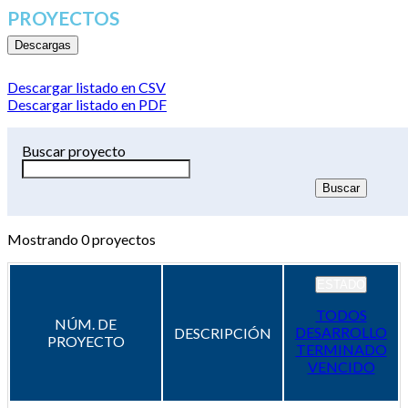
PROYECTOS
Descargas
Descargar listado en CSV
Descargar listado en PDF
Buscar proyecto
Mostrando
0
proyectos
ESTADO
TODOS
NÚM. DE
DESARROLLO
DESCRIPCIÓN
PROYECTO
TERMINADO
VENCIDO