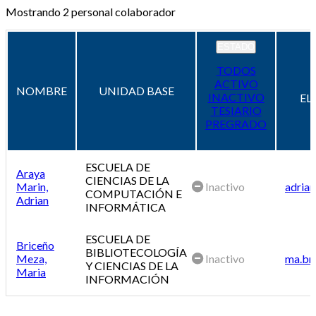
Mostrando
2
personal colaborador
ESTADO
TODOS
ACTIVO
NOMBRE
UNIDAD BASE
INACTIVO
EL
TESIARIO
PREGRADO
ESCUELA DE
Araya
CIENCIAS DE LA
Marin,
Inactivo
adrian
COMPUTACIÓN E
Adrian
INFORMÁTICA
ESCUELA DE
Briceño
BIBLIOTECOLOGÍA
Meza,
Inactivo
ma.br
Y CIENCIAS DE LA
Maria
INFORMACIÓN