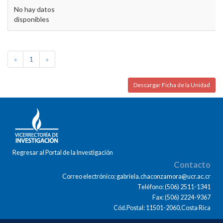
No hay datos
disponibles
«
1
»
Descargar Ficha de la Unidad
Regresar al Portal de la Investigación
Contacto
Correo electrónico: gabriela.chaconzamora@ucr.ac.cr
Teléfono: (506) 2511-1341
Fax: (506) 2224-9367
Cód.Postal: 11501-2060,Costa Rica