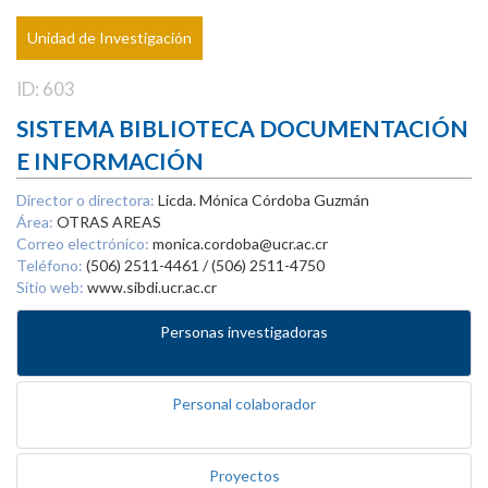
Unidad de Investigación
ID: 603
SISTEMA BIBLIOTECA DOCUMENTACIÓN
E INFORMACIÓN
Director o directora:
Licda. Mónica Córdoba Guzmán
Área:
OTRAS AREAS
Correo electrónico:
monica.cordoba@ucr.ac.cr
Teléfono:
(506) 2511-4461 / (506) 2511-4750
Sitio web:
www.sibdi.ucr.ac.cr
Personas investigadoras
Personal colaborador
Proyectos