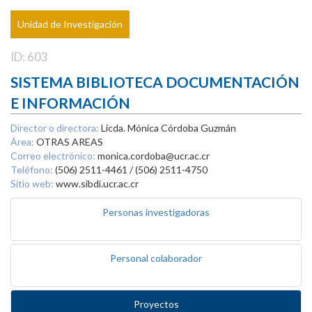
Unidad de Investigación
ID: 603
SISTEMA BIBLIOTECA DOCUMENTACIÓN
E INFORMACIÓN
Director o directora:
Licda. Mónica Córdoba Guzmán
Área:
OTRAS AREAS
Correo electrónico:
monica.cordoba@ucr.ac.cr
Teléfono:
(506) 2511-4461 / (506) 2511-4750
Sitio web:
www.sibdi.ucr.ac.cr
Personas investigadoras
Personal colaborador
Proyectos