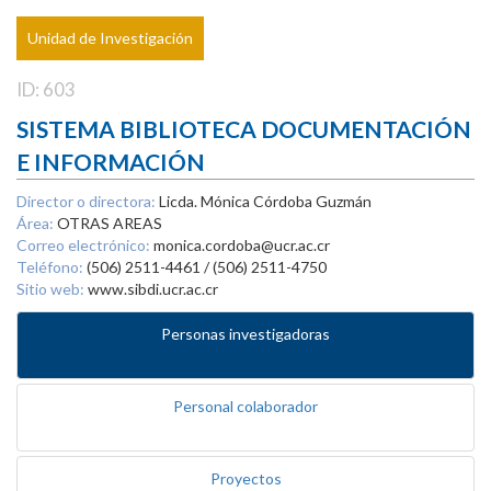
Unidad de Investigación
ID: 603
SISTEMA BIBLIOTECA DOCUMENTACIÓN
E INFORMACIÓN
Director o directora:
Licda. Mónica Córdoba Guzmán
Área:
OTRAS AREAS
Correo electrónico:
monica.cordoba@ucr.ac.cr
Teléfono:
(506) 2511-4461 / (506) 2511-4750
Sitio web:
www.sibdi.ucr.ac.cr
Personas investigadoras
Personal colaborador
Proyectos