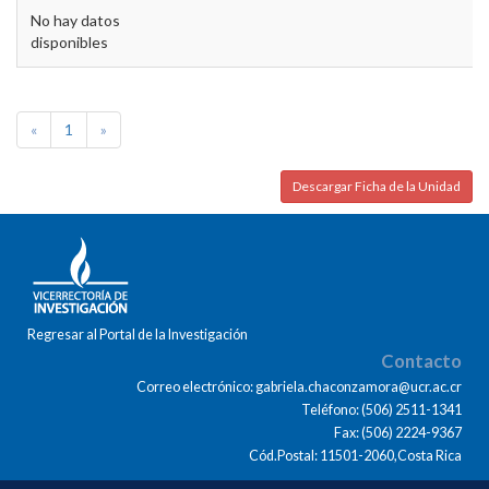
No hay datos
disponibles
«
1
»
Descargar Ficha de la Unidad
Regresar al Portal de la Investigación
Contacto
Correo electrónico: gabriela.chaconzamora@ucr.ac.cr
Teléfono: (506) 2511-1341
Fax: (506) 2224-9367
Cód.Postal: 11501-2060,Costa Rica