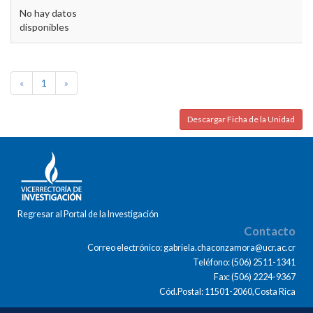
No hay datos
disponibles
«
1
»
Descargar Ficha de la Unidad
Regresar al Portal de la Investigación
Contacto
Correo electrónico: gabriela.chaconzamora@ucr.ac.cr
Teléfono: (506) 2511-1341
Fax: (506) 2224-9367
Cód.Postal: 11501-2060,Costa Rica