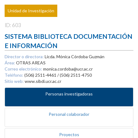
Unidad de Investigación
ID: 603
SISTEMA BIBLIOTECA DOCUMENTACIÓN
E INFORMACIÓN
Director o directora:
Licda. Mónica Córdoba Guzmán
Área:
OTRAS AREAS
Correo electrónico:
monica.cordoba@ucr.ac.cr
Teléfono:
(506) 2511-4461 / (506) 2511-4750
Sitio web:
www.sibdi.ucr.ac.cr
Personas investigadoras
Personal colaborador
Proyectos