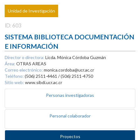
Unidad de Investigación
ID: 603
SISTEMA BIBLIOTECA DOCUMENTACIÓN
E INFORMACIÓN
Director o directora:
Licda. Mónica Córdoba Guzmán
Área:
OTRAS AREAS
Correo electrónico:
monica.cordoba@ucr.ac.cr
Teléfono:
(506) 2511-4461 / (506) 2511-4750
Sitio web:
www.sibdi.ucr.ac.cr
Personas investigadoras
Personal colaborador
Proyectos