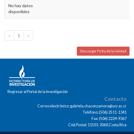
No hay datos
disponibles
«
1
»
Descargar Ficha de la Unidad
Regresar al Portal de la Investigación
Contacto
Correo electrónico: gabriela.chaconzamora@ucr.ac.cr
Teléfono: (506) 2511-1341
Fax: (506) 2224-9367
Cód.Postal: 11501-2060,Costa Rica