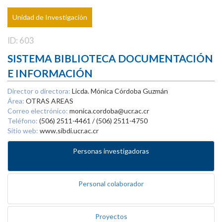
Unidad de Investigación
ID: 603
SISTEMA BIBLIOTECA DOCUMENTACIÓN
E INFORMACIÓN
Director o directora:
Licda. Mónica Córdoba Guzmán
Área:
OTRAS AREAS
Correo electrónico:
monica.cordoba@ucr.ac.cr
Teléfono:
(506) 2511-4461 / (506) 2511-4750
Sitio web:
www.sibdi.ucr.ac.cr
Personas investigadoras
Personal colaborador
Proyectos