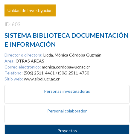
Unidad de Investigación
ID: 603
SISTEMA BIBLIOTECA DOCUMENTACIÓN
E INFORMACIÓN
Director o directora:
Licda. Mónica Córdoba Guzmán
Área:
OTRAS AREAS
Correo electrónico:
monica.cordoba@ucr.ac.cr
Teléfono:
(506) 2511-4461 / (506) 2511-4750
Sitio web:
www.sibdi.ucr.ac.cr
Personas investigadoras
Personal colaborador
Proyectos