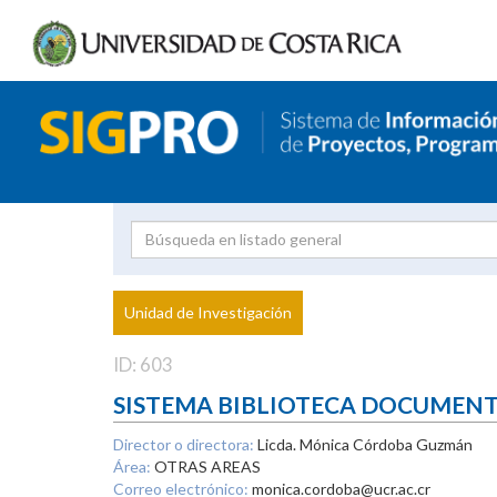
Investigador
Uni
Proyecto
Unidad de Investigación
inves
ID: 603
SISTEMA BIBLIOTECA DOCUMEN
Director o directora:
Licda. Mónica Córdoba Guzmán
Área:
OTRAS AREAS
Correo electrónico:
monica.cordoba@ucr.ac.cr