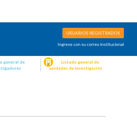
USUARIOS REGISTRADOS
Ingrese con su correo institucional
o general de
Listado general de
stigadores
unidades de investigación