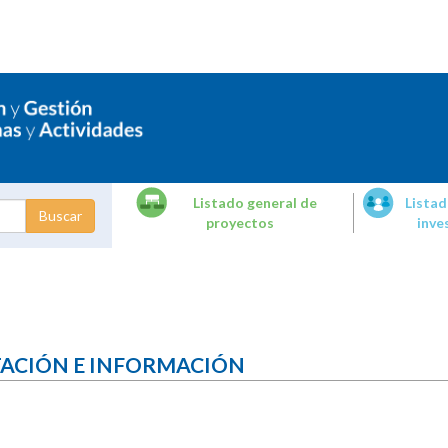
Listado general de
Listad
proyectos
inve
dades de
tigación
TACIÓN E INFORMACIÓN