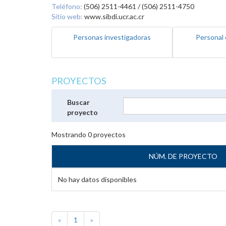
Teléfono:
(506) 2511-4461 / (506) 2511-4750
Sitio web:
www.sibdi.ucr.ac.cr
Personas investigadoras
Personal 
PROYECTOS
Buscar
proyecto
Mostrando
0
proyectos
NÚM. DE PROYECTO
No hay datos disponibles
«
1
»