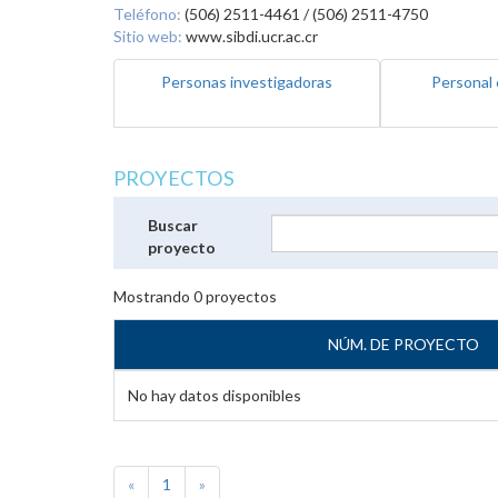
Teléfono:
(506) 2511-4461 / (506) 2511-4750
Sitio web:
www.sibdi.ucr.ac.cr
Personas investigadoras
Personal 
PROYECTOS
Buscar
proyecto
Mostrando
0
proyectos
NÚM. DE PROYECTO
No hay datos disponibles
«
1
»