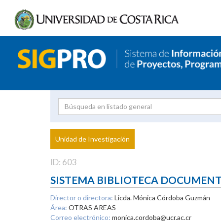
Investigador
Uni
Proyecto
Unidad de Investigación
inves
ID: 603
SISTEMA BIBLIOTECA DOCUMEN
Director o directora:
Licda. Mónica Córdoba Guzmán
Área:
OTRAS AREAS
Correo electrónico:
monica.cordoba@ucr.ac.cr