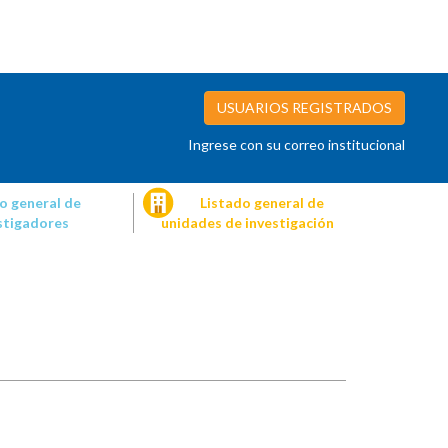
USUARIOS REGISTRADOS
Ingrese con su correo institucional
o general de
Listado general de
stigadores
unidades de investigación