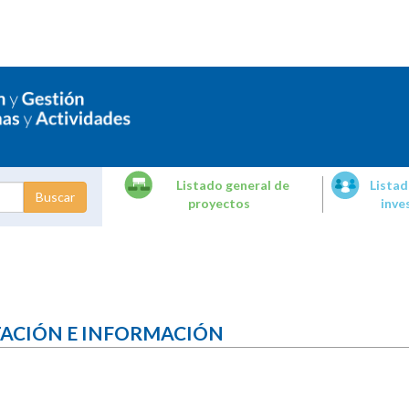
Listado general de
Listad
proyectos
inve
dades de
tigación
TACIÓN E INFORMACIÓN