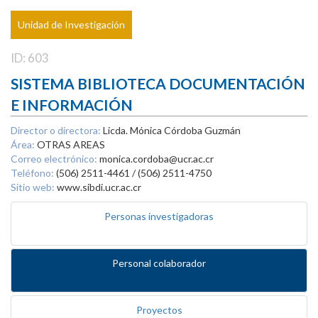
Unidad de Investigación
ID: 603
SISTEMA BIBLIOTECA DOCUMENTACIÓN
E INFORMACIÓN
Director o directora:
Licda. Mónica Córdoba Guzmán
Área:
OTRAS AREAS
Correo electrónico:
monica.cordoba@ucr.ac.cr
Teléfono:
(506) 2511-4461 / (506) 2511-4750
Sitio web:
www.sibdi.ucr.ac.cr
Personas investigadoras
Personal colaborador
Proyectos